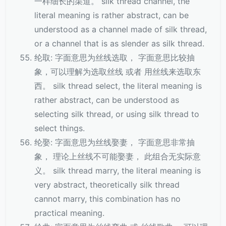
一样细长的渠道。 silk thread channel, the
literal meaning is rather abstract, can be
understood as a channel made of silk thread,
or a channel that is as slender as silk thread.
纶取: 字面意思为丝线选取， 字面意思比较抽
象，可以理解为选取丝线 或者 用丝线来选取东
西。 silk thread select, the literal meaning is
rather abstract, can be understood as
selecting silk thread, or using silk thread to
select things.
纶娶: 字面意思为丝线娶妻， 字面意思非常抽
象， 理论上丝线不可能娶妻， 此组合无实际意
义。 silk thread marry, the literal meaning is
very abstract, theoretically silk thread
cannot marry, this combination has no
practical meaning.