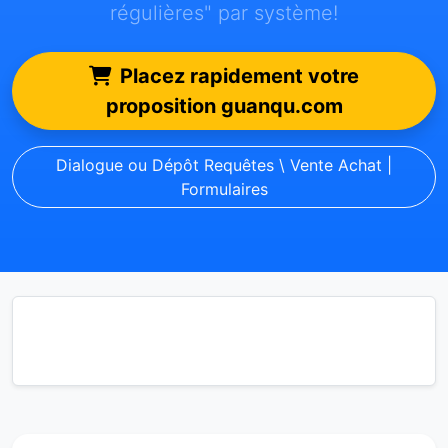
régulières" par système!
Placez rapidement votre
proposition guanqu.com
Dialogue ou Dépôt Requêtes \ Vente Achat |
Formulaires