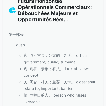
Futurs Horizontes
Opérationnels Commerciaux :
Débouchées Majeurs et
Opportunités Réel...
第一部分
guān
官: 政府官员；公家的；姓氏。 official;
government; public; surname.
观: 观看；景象；看法。 look at; view;
concept.
关: 闭合；相关；重要；关卡。 close; shut;
relate to; important; barrier.
倌: 养牲口的人。 person who raises
livestock.