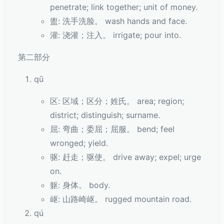
penetrate; link together; unit of money.
盥: 洗手洗脸。 wash hands and face.
灌: 浇灌；注入。 irrigate; pour into.
第二部分
qū
区: 区域；区分；姓氏。 area; region;
district; distinguish; surname.
屈: 弯曲；委屈；屈服。 bend; feel
wronged; yield.
驱: 赶走；驱使。 drive away; expel; urge
on.
躯: 身体。 body.
岖: 山路崎岖。 rugged mountain road.
qú