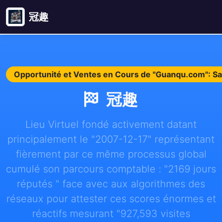
冠趣
Opportunité et Ventes en Cours de "Guanqu.com": S
冠趣
Lieu Virtuel fondé activement datant
principalement le "2007-12-17" représentant
fièrement par ce même processus global
cumulé son parcours comptable : "2169 jours
réputés " face avec aux algorithmes des
réseaux pour attester ces scores énormes et
réactifs mesurant "927,593 visites