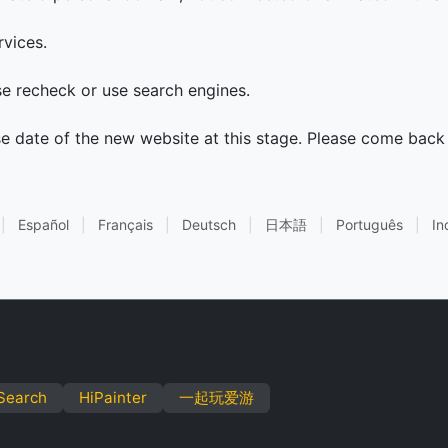
rvices.
ase recheck or use search engines.
se date of the new website at this stage. Please come back 
|
Español
|
Français
|
Deutsch
|
日本語
|
Português
|
In
Search
HiPainter
一起玩爱游