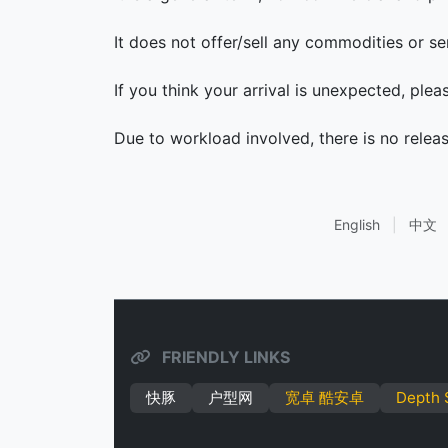
It does not offer/sell any commodities or se
If you think your arrival is unexpected, ple
Due to workload involved, there is no relea
English
|
中文
FRIENDLY LINKS
快豚
户型网
宽卓 酷安卓
Depth 