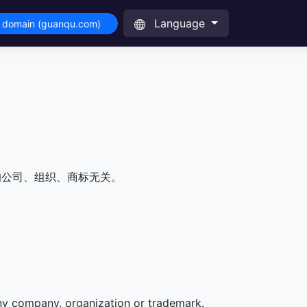
Language
s domain (guanqu.com)
的公司、组织、商标无关。
any company, organization or trademark.