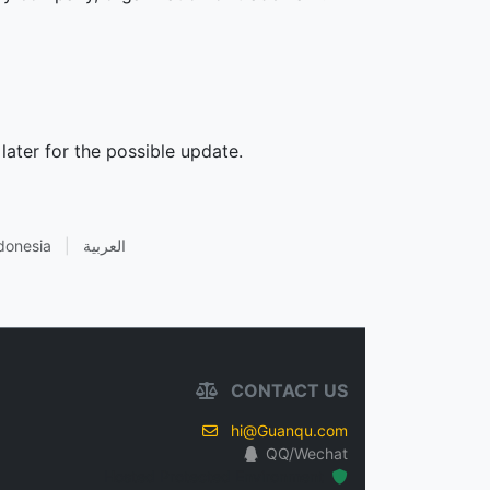
later for the possible update.
donesia
|
العربية
CONTACT US
hi@Guanqu.com
QQ/Wechat
Hosted Protected Environment