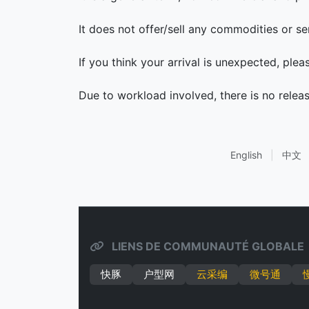
It does not offer/sell any commodities or se
If you think your arrival is unexpected, ple
Due to workload involved, there is no relea
English
|
中文
LIENS DE COMMUNAUTÉ GLOBALE
快豚
户型网
云采编
微号通