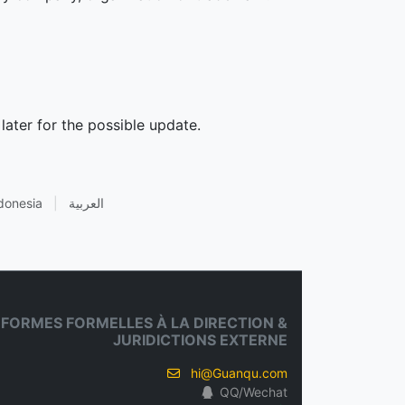
later for the possible update.
donesia
|
العربية
FORMES FORMELLES À LA DIRECTION &
JURIDICTIONS EXTERNE
hi@Guanqu.com
QQ/Wechat