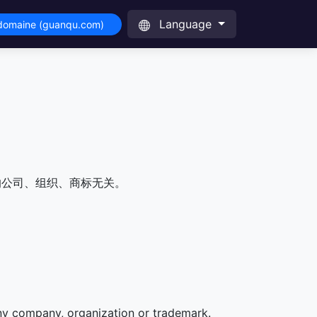
Language
 domaine (guanqu.com)
的公司、组织、商标无关。
any company, organization or trademark.