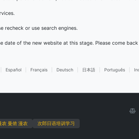
rvices.
ase recheck or use search engines.
se date of the new website at this stage. Please come back 
|
Español
|
Français
|
Deutsch
|
日本語
|
Português
|
In
慢农 曼侬 漫农
次郎日语培训学习