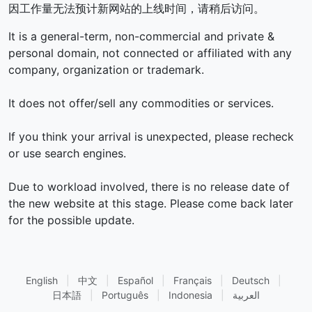
因工作量无法预计新网站的上线时间，请稍后访问。
It is a general-term, non-commercial and private &
personal domain, not connected or affiliated with any
company, organization or trademark.
It does not offer/sell any commodities or services.
If you think your arrival is unexpected, please recheck
or use search engines.
Due to workload involved, there is no release date of
the new website at this stage. Please come back later
for the possible update.
English
|
中文
|
Español
|
Français
|
Deutsch
|
日本語
|
Português
|
Indonesia
|
العربية