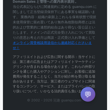
Domain Sales と管理への案内表示規則 。
当公式表記ならびに関連規約に定める guanqu.com に
関しまして正当登録済保持下にある事実を確認願いま
す。 業務内容・組織の刷新上これらを保有状態で現状
未使用保管に留め置いてあり無作為他類似商標とは法
的および営業的に連想的結合はあり得ない旨公証とい
たします。ドメインの正式完全受け入れについて買取
りの意思お考えの方は商談・正式受け入れ準備として
オンライン買受相談用送信から連絡対応くださいま
せ！
アフィリエイトおよび広告に関する開示：当サイトに
は、第三者の広告またはアフィリエイトマーケティン
グリンクが含まれる場合があります。これらの外部リ
ンクを通じた購入やアクションに対し、お客様に追加
費用が発生することなく、当方が紹介料を受け取る場
合があります。当方は、第三者のウェブサイトに関連
するコンテンツ、サービス、またはプライバシーの取
り扱いについて、いかなる法的責任も負いません。
💬
© 2002 - 2026 冠趣 guanqu.com .