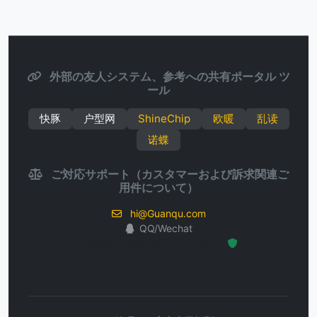
外部の友人システム、参考への共有ポータル ツ
ール
快豚
户型网
ShineChip
欧暖
乱读
诺蝶
ご対応サポート（カスタマーおよび訴求関連ご
用件について）
hi@Guanqu.com
QQ/Wechat
Hosted Protected Environment