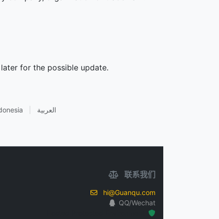
later for the possible update.
donesia
|
العربية
联系我们
hi@Guanqu.com
QQ/Wechat
Hosted Protected Environment