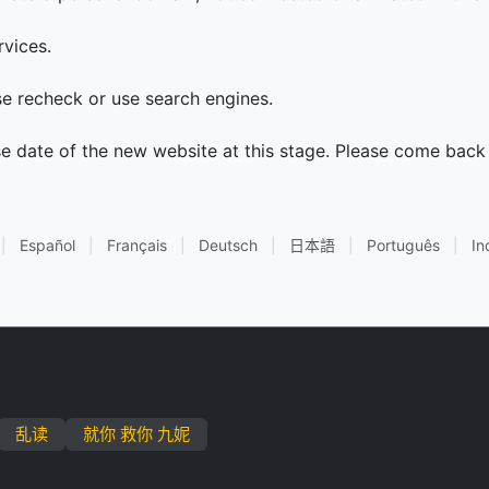
rvices.
ase recheck or use search engines.
se date of the new website at this stage. Please come back 
|
Español
|
Français
|
Deutsch
|
日本語
|
Português
|
In
乱读
就你 救你 九妮