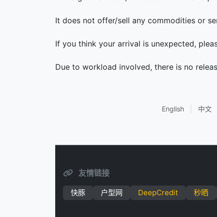
It does not offer/sell any commodities or se
If you think your arrival is unexpected, ple
Due to workload involved, there is no relea
English
|
中文
友情链接
快豚
户型网
DeepCredit
秒晒