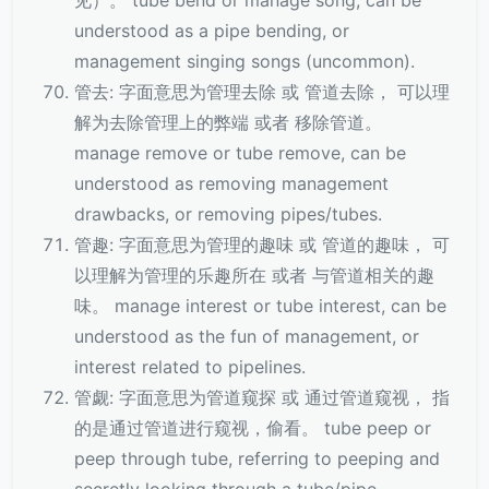
见）。 tube bend or manage song, can be
understood as a pipe bending, or
management singing songs (uncommon).
管去: 字面意思为管理去除 或 管道去除， 可以理
解为去除管理上的弊端 或者 移除管道。
manage remove or tube remove, can be
understood as removing management
drawbacks, or removing pipes/tubes.
管趣: 字面意思为管理的趣味 或 管道的趣味， 可
以理解为管理的乐趣所在 或者 与管道相关的趣
味。 manage interest or tube interest, can be
understood as the fun of management, or
interest related to pipelines.
管觑: 字面意思为管道窥探 或 通过管道窥视， 指
的是通过管道进行窥视，偷看。 tube peep or
peep through tube, referring to peeping and