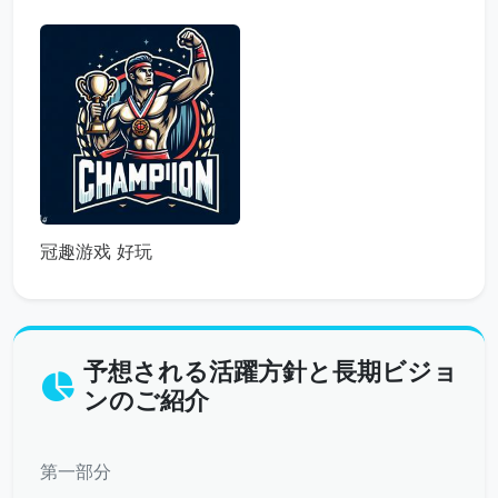
冠趣游戏 好玩
予想される活躍方針と長期ビジョ
ンのご紹介
第一部分