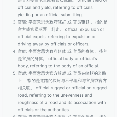
是官方委曲求全或者官员屈服。 official yield or
official and yield, referring to officials
yielding or an official submitting.
官驱: 字面意思为政府驱赶 或 官员驱赶， 指的是
官方或官员驱逐，赶走。 official expulsion or
official expels, referring to expulsion or
driving away by officials or officers.
官躯: 字面意思为政府躯体 或 官员的身体， 指的
是官员的身体。 official body or official's
body, referring to the body of an official.
官岖: 字面意思为官方崎岖 或 官员在崎岖的道路
上， 指的是道路的坎坷与不平坦和与官员或官方
相关联。 official rugged or official on rugged
road, referring to the unevenness and
roughness of a road and its association with
officials or the authorities.