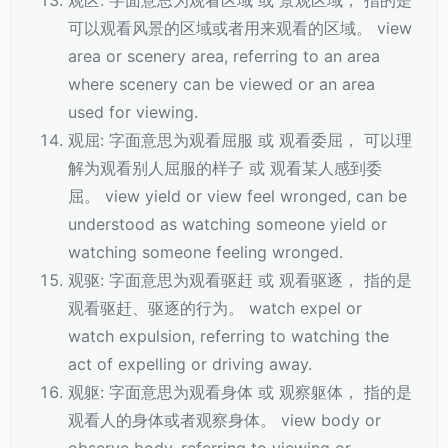
观区: 字面意思为观看区域 或 景观区域， 指的是
可以观看风景的区域或者用来观看的区域。 view
area or scenery area, referring to an area
where scenery can be viewed or an area
used for viewing.
观屈: 字面意思为观看屈服 或 观看委屈， 可以理
解为观看别人屈服的样子 或 观看某人感到委
屈。 view yield or view feel wronged, can be
understood as watching someone yield or
watching someone feeling wronged.
观驱: 字面意思为观看驱赶 或 观看驱逐， 指的是
观看驱赶、驱逐的行为。 watch expel or
watch expulsion, referring to watching the
act of expelling or driving away.
观躯: 字面意思为观看身体 或 观察躯体， 指的是
观看人的身体或者观察身体。 view body or