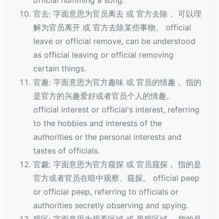
official humming a song.
官去: 字面意思为官员离去 或 官方去除， 可以理
解为官员离开 或 官方去除某些事物。 official
leave or official remove, can be understood
as official leaving or official removing
certain things.
官趣: 字面意思为官方趣味 或 官员的情趣， 指的
是官方的兴趣爱好或者官员个人的情趣。
official interest or official's interest, referring
to the hobbies and interests of the
authorities or the personal interests and
tastes of officials.
官觑: 字面意思为官方窥探 或 官员窥探， 指的是
官方或者官员在暗中观察、窥探。 official peep
or official peep, referring to officials or
authorities secretly observing and spying.