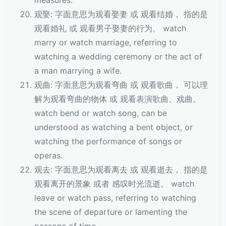
measures.
观娶: 字面意思为观看娶妻 或 观看结婚， 指的是
观看婚礼 或 观看男子娶妻的行为。 watch
marry or watch marriage, referring to
watching a wedding ceremony or the act of
a man marrying a wife.
观曲: 字面意思为观看弯曲 或 观看歌曲， 可以理
解为观看弯曲的物体 或 观看表演歌曲、戏曲。
watch bend or watch song, can be
understood as watching a bent object, or
watching the performance of songs or
operas.
观去: 字面意思为观看离去 或 观看逝去， 指的是
观看离开的景象 或者 感叹时光流逝。 watch
leave or watch pass, referring to watching
the scene of departure or lamenting the