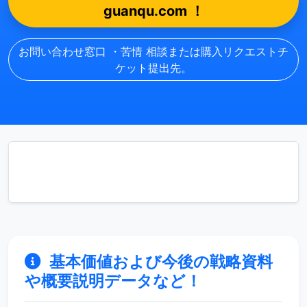
guanqu.com ！
お問い合わせ窓口 ・苦情 相談または購入リクエストチ
ケット提出先。
基本価値および今後の戦略資料
や概要説明データなど！