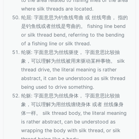
to the area related to fishing lines or the area
where silk threads are located.
纶屈: 字面意思为钓鱼线弯曲 或 丝线弯曲， 指的
是钓鱼线或者丝线是弯曲的。 fishing line bend
or silk thread bend, referring to the bending
of a fishing line or silk thread.
纶驱: 字面意思为丝线驱使， 字面意思比较抽
象，可以理解为丝线被用来驱动某种事物。 silk
thread drive, the literal meaning is rather
abstract, it can be understood as silk thread
being used to drive something.
纶躯: 字面意思为丝线身体， 字面意思比较抽
象，可以理解为用丝线缠绕身体 或者 丝线像身
体一样。 silk thread body, the literal meaning
is rather abstract, can be understood as
wrapping the body with silk thread, or silk