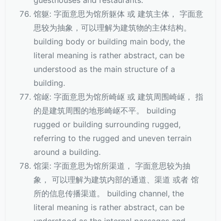
guesthouses and restaurants.
馆躯: 字面意思为馆所躯体 或 建筑主体， 字面意
思较为抽象，可以理解为建筑物的主体结构。
building body or building main body, the
literal meaning is rather abstract, can be
understood as the main structure of a
building.
馆岖: 字面意思为馆所崎岖 或 建筑周围崎岖， 指
的是建筑周围的地形崎岖不平。 building
rugged or building surrounding rugged,
referring to the rugged and uneven terrain
around a building.
馆渠: 字面意思为馆所渠道， 字面意思较为抽
象， 可以理解为建筑内部的通道、渠道 或者 馆
所的信息传播渠道。 building channel, the
literal meaning is rather abstract, can be