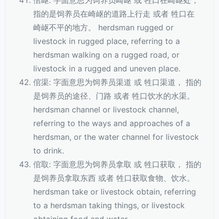
倌岖: 字面意思为饲养员崎岖 或 牲口在崎岖处，
指的是饲养员在崎岖的道路上行走 或者 牲口在
崎岖不平的地方。 herdsman rugged or
livestock in rugged place, referring to a
herdsman walking on a rugged road, or
livestock in a rugged and uneven place.
倌渠: 字面意思为饲养员渠道 或 牲口渠道， 指的
是饲养员的途径、门路 或者 牲口饮水的水渠。
herdsman channel or livestock channel,
referring to the ways and approaches of a
herdsman, or the water channel for livestock
to drink.
倌取: 字面意思为饲养员拿取 或 牲口获取， 指的
是饲养员拿取东西 或者 牲口获取食物、饮水。
herdsman take or livestock obtain, referring
to a herdsman taking things, or livestock