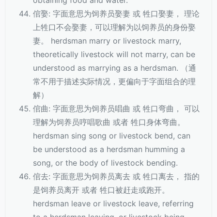
obtaining food and water.
倌娶: 字面意思为饲养员娶妻 或 牲口娶妻， 理论
上牲口不会娶妻，可以理解为以饲养员的身份娶
妻。 herdsman marry or livestock marry,
theoretically livestock will not marry, can be
understood as marrying as a herdsman. （通
常不用于描述实际情况，更偏向于字面组合的理
解）
倌曲: 字面意思为饲养员唱曲 或 牲口弯曲， 可以
理解为饲养员哼唱歌曲 或者 牲口身体弯曲。
herdsman sing song or livestock bend, can
be understood as a herdsman humming a
song, or the body of livestock bending.
倌去: 字面意思为饲养员离去 或 牲口离去， 指的
是饲养员离开 或者 牲口被赶走或跑开。
herdsman leave or livestock leave, referring