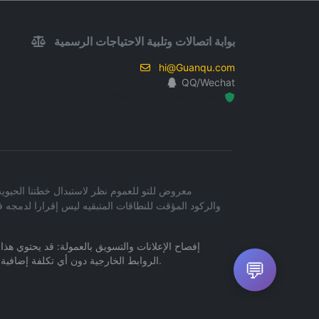
بوابة اتصالات وتلبية الاحتياجات الرسمية
hi@Guanqu.com
QQ/Wechat
Hosted Protected Environment
والركود المؤقت للنطاقات المتبقيه ليس إقرارا لدمجه
إفصاح الإعلانات والتسويق بالعمولة: قد يحتوي هذا
الروابط الخارجية دون أي تكلفة إضافية عليك. نحن لا نتحمل أي مسؤولية قانونية عن أي محتوى أو خدمات أو ممارسات خصوصية مرتبطة بمواقع الويب الخاصة بجهات خارجية.
💬