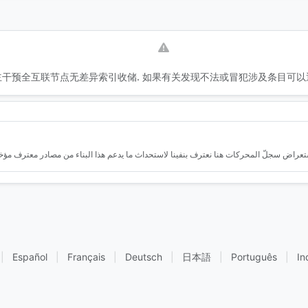
干预全互联节点无差异索引收储. 如果有关发现不法或冒犯涉及条目可以
|
Español
|
Français
|
Deutsch
|
日本語
|
Português
|
In