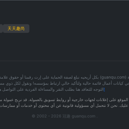
天天趣尚
بكل أريحيه نبلغ لصفة الحماية على إرث رقمنا أو حقوق علامة ملكية للمعلومات على أساس غير
 في كيانات أعمال قائمة حالية ولتأكيد خالي ارتباط بمؤسسه! ونقول لكل ذو
صفحة طلب العطاء وبدأ التواصل المكتوب!
التوجه للتعاقد هنا بطلب النقر والمساءلة الفردية على التواصل ه
 الموقع على إعلانات لجهات خارجية أو روابط تسويق بالعمولة. قد نربح عمولة مق
© 2002 - 2026 冠趣 guanqu.com .