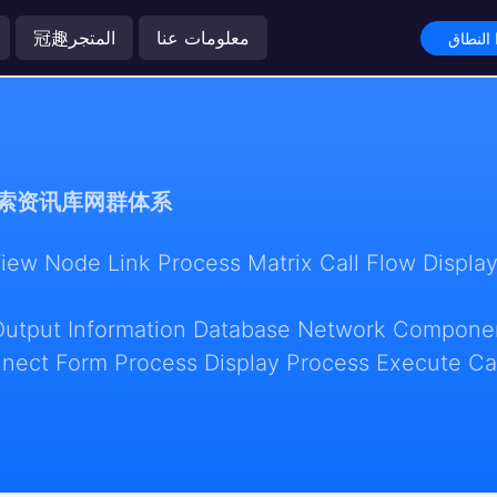
معلومات عنا
冠趣المتجر
索资讯库网群体系
w Node Link Process Matrix Call Flow Display
Output Information Database Network Componen
nect Form Process Display Process Execute Ca