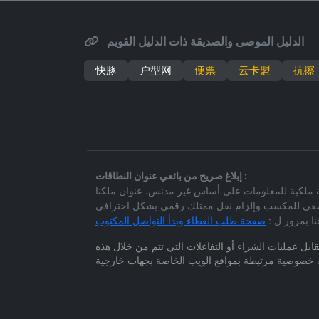
الدليل الموصى والصديقة ذات الدليل القويم
快豚
户型网
便票
云卡盟
抗擦
إبلاغ صريح من بائعي عنوان النطاقات :
 مدنس. عنوان ملكنا (guanqu.com) معروض للتو للعموم نظر لاستبدال خطتنا الحيوية
ي مسعى للمكسب وإلزام نقل ممتلك رقمي بشكل احترافي
نا بمرور ل :
ابل عمليات الشراء أو التفاعلات التي تتم من خلال هذه