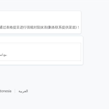
通过表格提呈进行强规封阻抹清(删条联系提供渠道)！
مع استعراض سجلّ المحركات هنا نعترف بنفينا لاستحداث ما يدعم هذا البناء من مصادر معترف مؤخرًا.
العربية
|
donesia