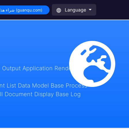
Language
شراء هذا النطاق (guanqu.com)
 Output Application Render
t List Data Model Base Process
ll Document Display Base Log