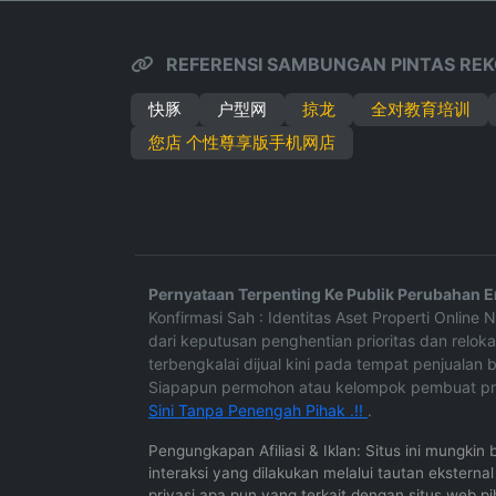
REFERENSI SAMBUNGAN PINTAS REK
快豚
户型网
掠龙
全对教育培训
您店 个性尊享版手机网店
Pernyataan Terpenting Ke Publik Perubahan En
Konfirmasi Sah : Identitas Aset Properti Onlin
dari keputusan penghentian prioritas dan relok
terbengkalai dijual kini pada tempat penjualan b
Siapapun permohon atau kelompok pembuat pr
Sini Tanpa Penengah Pihak .!!
.
Pengungkapan Afiliasi & Iklan: Situs ini mungkin
interaksi yang dilakukan melalui tautan ekstern
privasi apa pun yang terkait dengan situs web pi