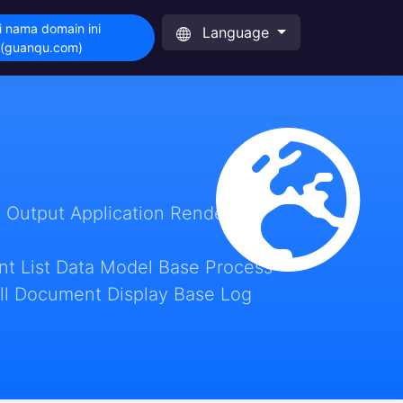
i nama domain ini
Language
(guanqu.com)
 Output Application Render
t List Data Model Base Process
ll Document Display Base Log