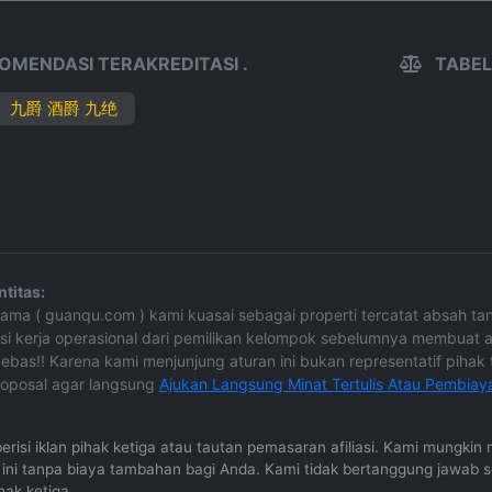
OMENDASI TERAKREDITASI .
TABEL
九爵 酒爵 九绝
titas:
e Nama ( guanqu.com ) kami kuasai sebagai properti tercatat absah 
asi kerja operasional dari pemilikan kelompok sebelumnya membuat a
ebas!! Karena kami menjunjung aturan ini bukan representatif pihak te
oposal agar langsung
Ajukan Langsung Minat Tertulis Atau Pembiay
 berisi iklan pihak ketiga atau tautan pemasaran afiliasi. Kami mungk
al ini tanpa biaya tambahan bagi Anda. Kami tidak bertanggung jawab 
hak ketiga.