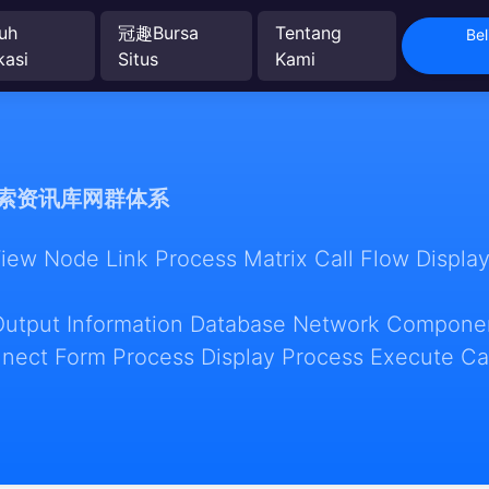
uh
冠趣Bursa
Tentang
Bel
kasi
Situs
Kami
索资讯库网群体系
w Node Link Process Matrix Call Flow Display
Output Information Database Network Componen
nect Form Process Display Process Execute Ca