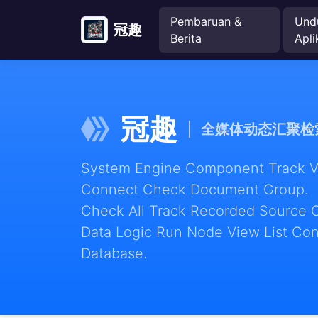
Pembaruan &
Und
冠趣
Berita
Apli
冠趣
全媒体动态汇聚检
System Engine Component Track Vie
Connect Check Document Group.
Check All Track Recorded Source 
Data Logic Run Node View List Con
Database.